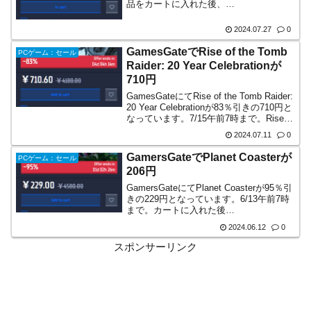
品をカートに入れた後、
THATSAMESSEDUPDOG とコードを入
力すると更に割り引かれて2,114円に。市
2024.07.27
0
場最安値更新？Strayは圧倒...
GamesGateでRise of the Tomb
PCゲーム：セール
Raider: 20 Year Celebrationが
710円
GamesGateにてRise of the Tomb Raider:
20 Year Celebrationが83％引きの710円と
なっています。7/15午前7時まで。Rise of
the Tomb Raiderは非常に好評。リブート
2024.07.11
0
版...
GamersGateでPlanet Coasterが
PCゲーム：セール
206円
GamersGateにてPlanet Coasterが95％引
きの229円となっています。6/13午前7時
まで。カートに入れた後
10NAUSEAOUTOF10 とコードを入力す
2024.06.12
0
ることで、更に割り引かれ206円となりま
す。MAC版キーとなり...
スポンサーリンク