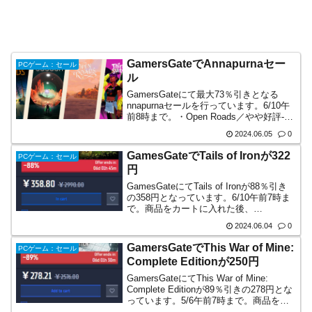
GamersGateでAnnapurnaセー
PCゲーム：セール
ル
GamersGateにて最大73％引きとなる
nnapurnaセールを行っています。6/10午
前8時まで。・Open Roads／やや好評-----
-2,120円・Thirsty Suitors／非常に好評----
2024.06.05
0
--2,475円・COCOO...
GamesGateでTails of Ironが322
PCゲーム：セール
円
GamesGateにてTails of Ironが88％引き
の358円となっています。6/10午前7時ま
で。商品をカートに入れた後、
RATATOUILLESOULS とコードを入力す
2024.06.04
0
ることでさらに10％引きの322円となり
ます。Tails ...
GamersGateでThis War of Mine:
PCゲーム：セール
Complete Editionが250円
GamersGateにてThis War of Mine:
Complete Editionが89％引きの278円とな
っています。5/6午前7時まで。商品をカ
ートに入れた後、「RGAMEDEALS」と