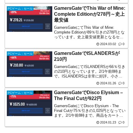
ィベート不可なものばかり。ですが以下
の作品たちはGamersGateやGame...
GamersGateでThis War of Mine:
PCゲーム：セール
Complete Editionが278円～史上
最安値
GamersGateにてThis War of Mine:
Complete Editionが89％引きの278円とな
っています。史上最安値更新となるセー
ルは3/4午前8時まで。This War of Mineは
2024.03.02
0
非常に好評。包囲され戦場とな...
GamersGateでISLANDERSが
PCゲーム：セール
210円
GamersGateにてISLANDERSが66％引き
の210円となっています。2/1午前8時ま
で。ISLANDERSは非常に好評。小さな
島を開拓する街づくりゲームかと思いき
2024.01.26
0
や、効率よく建物を配置して高得点を狙
うパズルゲーム。日本語UI付き...
GamersGateでDisco Elysium –
PCゲーム：セール
The Final Cutが922円
GamersGateにてDisco Elysium - The
Final Cutが75％引きの1,025円となってい
ます。2/1午前8時まで。商品をカートに
入れた後PLEASEGODとコードを入力す
2024.01.23
0
ることで、さらに割り引かれて922円と
な...