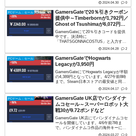
2024.04.30
0
コードを入力することで更に10％引きさ
れ...
GamersGateで20％引きクーポン
PCゲーム：セール
提供中～Timberbornが1,792円／
Ghost of Tsushimaが6,072円な
ど→終了
GamersGateにて20％引きコードを提供
中です。決済時に
「THATSGONNACOSTUS」と入力する
ことでさらに20％引きとなります。有効
2024.04.28
2
期限は4/29午前6時まで。コメント欄にて
教えて頂きました。4/28午前9時の時点で
GamersGateでHogwarts
PCゲーム：セール
既にコード...
Legacyが3,950円
GamersGateにてHogwarts Legacyが半額
の4,389円となっています。4/27午前8時
まで。Steam日本ストアの最安値と同じ
価格でセールしているところ、カート内
2024.04.17
0
で REVELIOCODIO とコードを入力する
と、さらに...
GamersGate UK店でバンダイナ
PCゲーム：セール
ムコセール～スーパーロボット大
戦30が9.72ポンドなど
GamersGate UK店にてバンダイナムコセ
ールを開催しています。4/6午前7時ま
で。バンダイナムコ作品の海外キーに関
しては、Steam日本アカウントでアクテ
2024.03.27
0