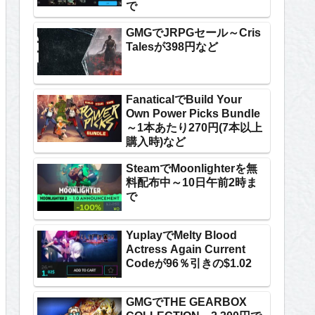
で
GMGでJRPGセール～Cris
Talesが398円など
FanaticalでBuild Your
Own Power Picks Bundle
～1本あたり270円(7本以上
購入時)など
SteamでMoonlighterを無
料配布中～10日午前2時ま
で
YuplayでMelty Blood
Actress Again Current
Codeが96％引きの$1.02
GMGでTHE GEARBOX