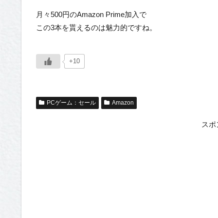
月々500円のAmazon Prime加入で
この3本を貰えるのは魅力的ですね。
+10
PCゲーム：セール
Amazon
スポ