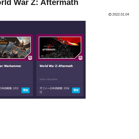
d War Z: Aftermath
2022.01.04