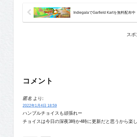
IndiegalaでGarfield Kartを無料配布中
スポ
コメント
匿名
より:
2022年1月4日 18:59
ハンブルチョイスも頑張れー
チョイスは今日の深夜3時か4時に更新だと思うから楽