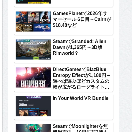
GamesPlanetで2026年サ
マーセール 6日目～Cairnが
$18.48など
SteamでStranded: Alien
Dawnが1,365円～3D版
Rimworld？
DirectGamesでBlazBlue
Entropy Effectが1,180円～
遊べば遊ぶほどカスタムの
幅が広がるローグライトア
クション
In Your World VR Bundle
SteamでMoonlighterを無