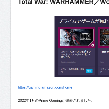
Total War: WARHAMMER／Worl
https://gaming.amazon.com/home
2022年1月のPrime Gamingが発表されました。