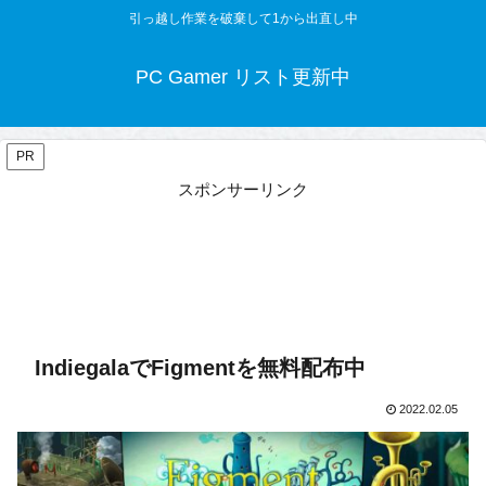
引っ越し作業を破棄して1から出直し中
PC Gamer リスト更新中
PR
スポンサーリンク
IndiegalaでFigmentを無料配布中
2022.02.05