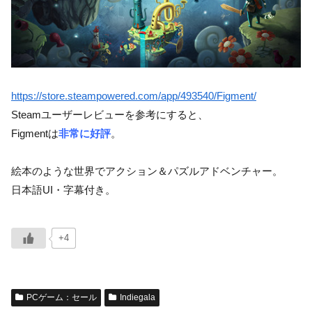
https://store.steampowered.com/app/493540/Figment/
Steamユーザーレビューを参考にすると、
Figmentは
非常に好評
。
絵本のような世界でアクション＆パズルアドベンチャー。
日本語UI・字幕付き。
+4
PCゲーム：セール
Indiegala