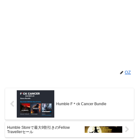
OZ
Humble F＊ck Cancer Bundle
Humble Storeで最大9割引きのFellow
Travellerセール