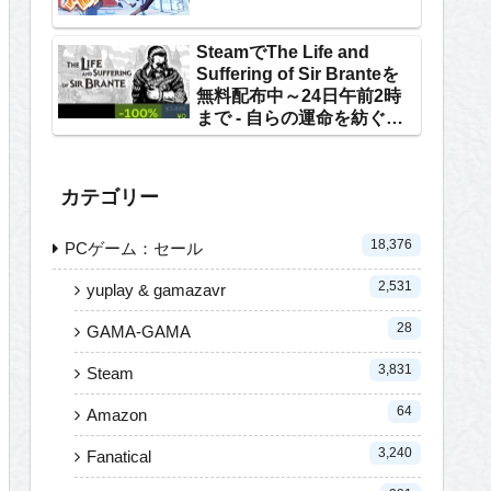
SteamでThe Life and
Suffering of Sir Branteを
無料配布中～24日午前2時
まで - 自らの運命を紡ぐテ
キストRPG
カテゴリー
18,376
PCゲーム：セール
2,531
yuplay & gamazavr
28
GAMA-GAMA
3,831
Steam
64
Amazon
3,240
Fanatical