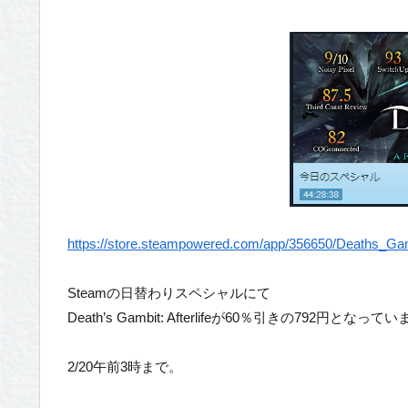
https://store.steampowered.com/app/356650/Deaths_Gamb
Steamの日替わりスペシャルにて
Death’s Gambit: Afterlifeが60％引きの792円となって
2/20午前3時まで。