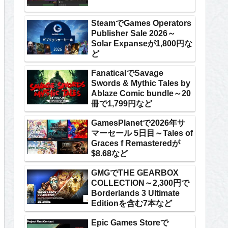
SteamでGames Operators
Publisher Sale 2026～
Solar Expanseが1,800円な
ど
FanaticalでSavage
Swords & Mythic Tales by
Ablaze Comic bundle～20
冊で1,799円など
GamesPlanetで2026年サ
マーセール 5日目～Tales of
Graces f Remasteredが
$8.68など
GMGでTHE GEARBOX
COLLECTION～2,300円で
Borderlands 3 Ultimate
Editionを含む7本など
Epic Games Storeで