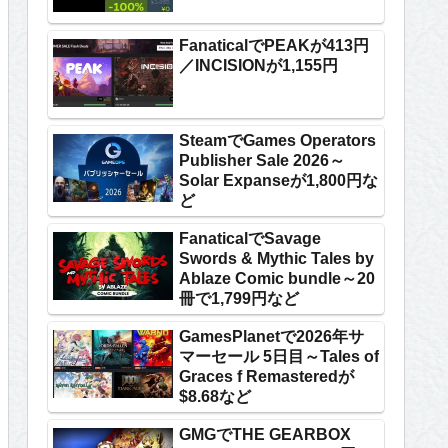
FanaticalでPEAKが413円
／INCISIONが1,155円
SteamでGames Operators
Publisher Sale 2026～
Solar Expanseが1,800円な
ど
FanaticalでSavage
Swords & Mythic Tales by
Ablaze Comic bundle～20
冊で1,799円など
GamesPlanetで2026年サ
マーセール 5日目～Tales of
Graces f Remasteredが
$8.68など
GMGでTHE GEARBOX