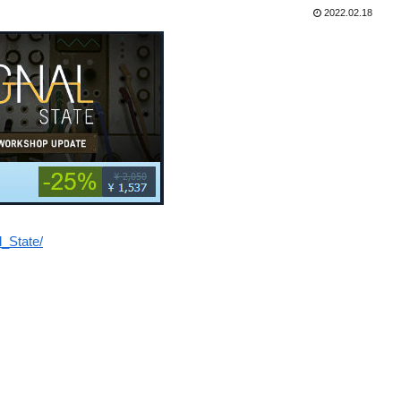
2022.02.18
_State/