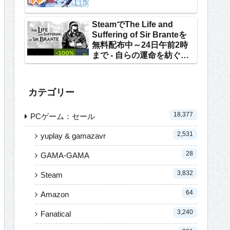
SteamでThe Life and
Suffering of Sir Branteを
無料配布中～24日午前2時
まで - 自らの運命を紡ぐテ
キストRPG
カテゴリー
18,377
PCゲーム：セール
2,531
yuplay & gamazavr
28
GAMA-GAMA
3,832
Steam
64
Amazon
3,240
Fanatical