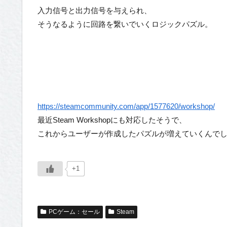
入力信号と出力信号を与えられ、
そうなるように回路を繋いでいくロジックパズル。
https://steamcommunity.com/app/1577620/workshop/
最近Steam Workshopにも対応したそうで、
これからユーザーが作成したパズルが増えていくんで
+1
PCゲーム：セール
Steam