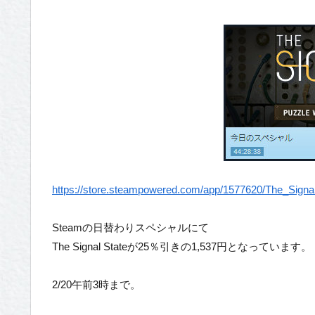
https://store.steampowered.com/app/1577620/The_Signal
Steamの日替わりスペシャルにて
The Signal Stateが25％引きの1,537円となっています。
2/20午前3時まで。