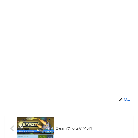
OZ
SteamでFortsが740円