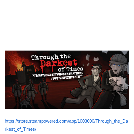
https://store.steampowered.com/app/1003090/Through_the_Da
rkest_of_Times/