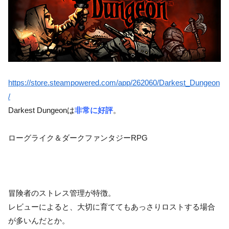
https://store.steampowered.com/app/262060/Darkest_Dungeon
/
Darkest Dungeonは
非常に好評
。
ローグライク＆ダークファンタジーRPG
冒険者のストレス管理が特徴。
レビューによると、大切に育ててもあっさりロストする場合
が多いんだとか。