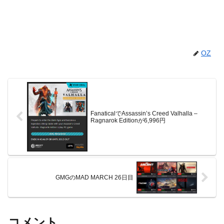
OZ
FanaticalでAssassin’s Creed Valhalla –
Ragnarok Editionが6,996円
GMGのMAD MARCH 26日目
コメント