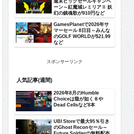
週末ビックセールキャンペ
ーン～紅魔城レミリアⅡ 妖
幻の鎮魂歌が910円など
GamesPlanetで2026年サ
マーセール 8日目～みんな
のGOLF WORLDが$21.99
など
スポンサーリンク
人気記事(週間)
2026年8月のHumble
Choiceは龍が如く８や
Dead Cellsなど8本
UBI Storeで最大95％引き
のGhost Reconセール～
Future Soldierの無料配布