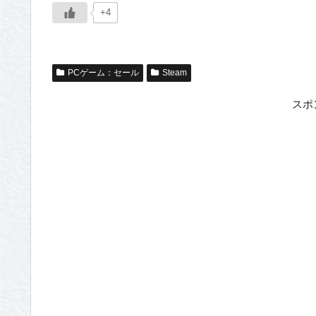
+4
PCゲーム：セール
Steam
スポ