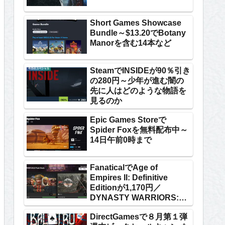
Short Games Showcase
Bundle～$13.20でBotany
Manorを含む14本など
SteamでINSIDEが90％引き
の280円～少年が進む闇の
先に人はどのような物語を
見るのか
Epic Games Storeで
Spider Foxを無料配布中～
14日午前0時まで
FanaticalでAge of
Empires II: Definitive
Editionが1,170円／
DYNASTY WARRIORS:
ORIGINSが5,711円
DirectGamesで８月第１弾