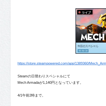
https://store.steampowered.com/app/1389360/Mech_Ar
Steamの日替わりスペシャルにて
Mech Armadaが1,140円となっています。
4/1午前2時まで。