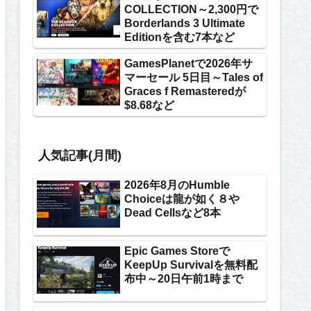
COLLECTION～2,300円で
Borderlands 3 Ultimate
Editionを含む7本など
GamesPlanetで2026年サ
マーセール 5日目～Tales of
Graces f Remasteredが
$8.68など
人気記事(月間)
2026年8月のHumble
Choiceは龍が如く８や
Dead Cellsなど8本
Epic Games Storeで
KeepUp Survivalを無料配
布中～20日午前1時まで