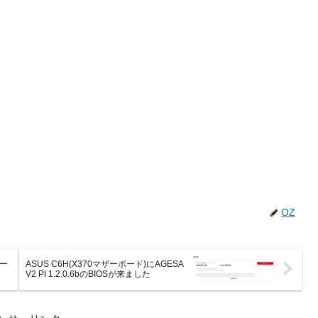
OZ
セー
ASUS C6H(X370マザーボード)にAGESA
V2 PI 1.2.0.6bのBIOSが来ました