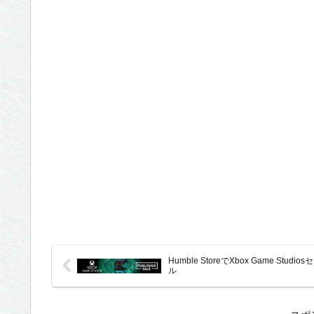
Humble StoreでXbox Game Studios
ル