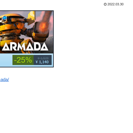
2022.03.30
mada/