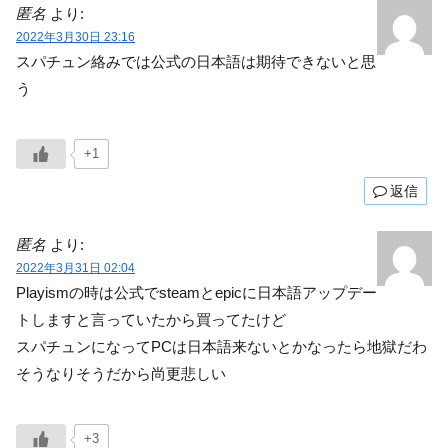
匿名
より:
2022年3月30日 23:16
スパチュン絡みでは公式の日本語は期待できないと思
う
+1
返信
匿名
より:
2022年3月31日 02:04
Playismの時は公式でsteamとepicに日本語アップデー
トしますと言っていたから買ってたけど
スパチュンになってPCは日本語来ないとかなったら地獄だわ
そうなりそうだから尚更悲しい
+3