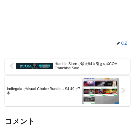
OZ
Humble Storeで最大94％引きのXCOM
Franchise Sale
IndiegalaでVisual Choice Bundle～$4.49で7
本
コメント