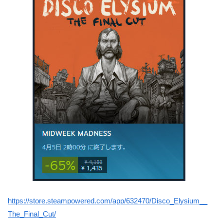
https://store.steampowered.com/app/632470/Disco_Elysium__
The_Final_Cut/