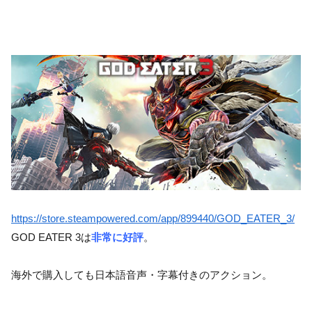
https://store.steampowered.com/app/899440/GOD_EATER_3/
GOD EATER 3は
非常に好評
。
海外で購入しても日本語音声・字幕付きのアクション。