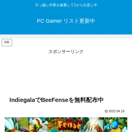
引っ越し作業を破棄して1から出直し中
PC Gamer リスト更新中
PR
スポンサーリンク
IndiegalaでBeeFenseを無料配布中
2022.04.19