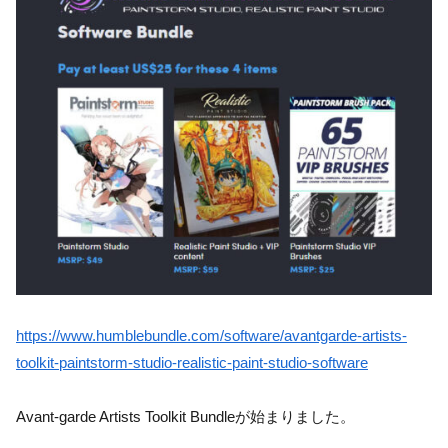
https://www.humblebundle.com/software/avantgarde-artists-
toolkit-paintstorm-studio-realistic-paint-studio-software
Avant-garde Artists Toolkit Bundleが始まりました。