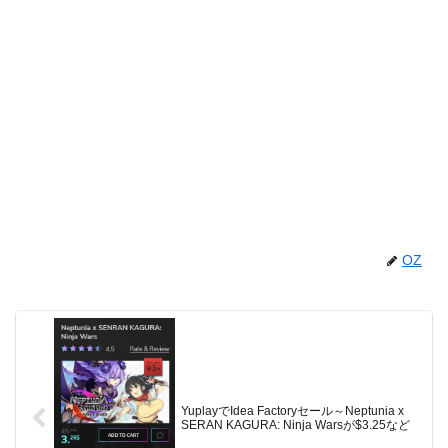
OZ
YuplayでIdea Factoryセール～Neptunia x
SERAN KAGURA: Ninja Warsが$3.25など