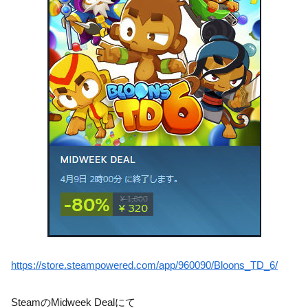
https://store.steampowered.com/app/960090/Bloons_TD_6/
SteamのMidweek Dealにて