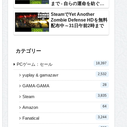
まで - 自らの運命を紡ぐテ
キストRPG
SteamでYet Another
Zombie Defense HDを無料
配布中～31日午前2時まで
カテゴリー
18,397
PCゲーム：セール
2,532
yuplay & gamazavr
28
GAMA-GAMA
3,835
Steam
64
Amazon
3,244
Fanatical