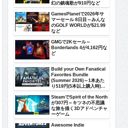
幻の鎮魂歌が910円など
GamesPlanetで2026年サ
マーセール 8日目～みんな
のGOLF WORLDが$21.99
など
GMGで2Kセール～
Borderlands 4が4,162円な
ど
Build your Own Fanatical
Favorites Bundle
(Summer 2026)～1本あた
り519円(5本以上購入時)な
ど
SteamでSpirit of the North
が307円～キツネの不思議
な旅を描く3Dアドベンチャ
ーゲーム
Awesome Indie