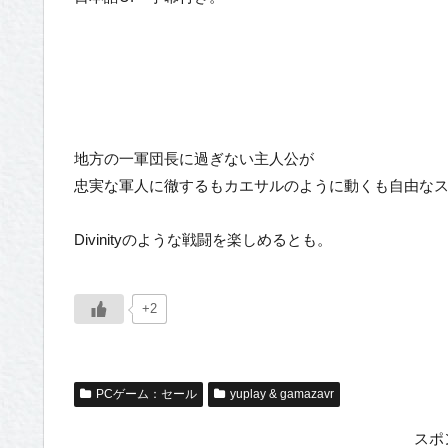
地方の一軍団長に過ぎない主人公が
忠実な軍人に徹するもカエサルのように動くも自由な
Divinityのような戦闘を楽しめるとも。
+2
PCゲーム：セール
yuplay & gamazavr
スポ