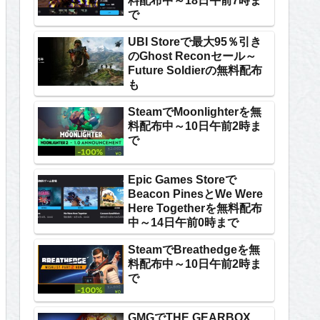
料配布中～18日午前7時ま
で
UBI Storeで最大95％引き
のGhost Reconセール～
Future Soldierの無料配布
も
SteamでMoonlighterを無
料配布中～10日午前2時ま
で
Epic Games Storeで
Beacon PinesとWe Were
Here Togetherを無料配布
中～14日午前0時まで
SteamでBreathedgeを無
料配布中～10日午前2時ま
で
GMGでTHE GEARBOX