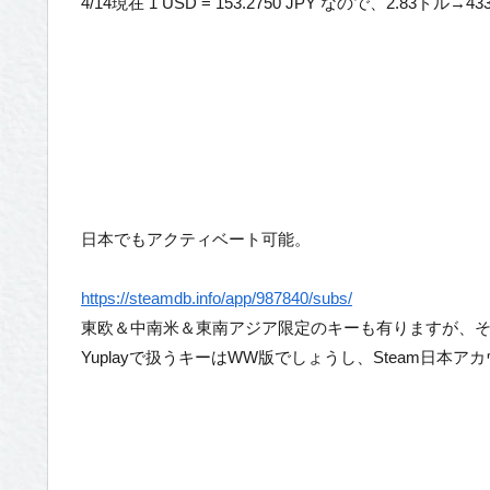
4/14現在 1 USD = 153.2750 JPY なので、2.83ドル→4
日本でもアクティベート可能。
https://steamdb.info/app/987840/subs/
東欧＆中南米＆東南アジア限定のキーも有りますが、
Yuplayで扱うキーはWW版でしょうし、Steam日本