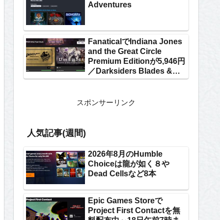
Adventures
FanaticalでIndiana Jones
and the Great Circle
Premium Editionが5,946円
／Darksiders Blades &
Whip Franchise Packが
1,524円
スポンサーリンク
人気記事(週間)
2026年8月のHumble
Choiceは龍が如く８や
Dead Cellsなど8本
Epic Games Storeで
Project First Contactを無