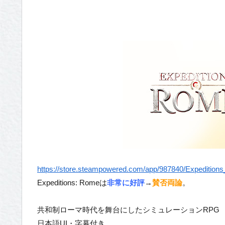
https://store.steampowered.com/app/987840/Expedition
Expeditions: Romeは
非常に好評
→
賛否両論
。
共和制ローマ時代を舞台にしたシミュレーションRPG
日本語UI・字幕付き。