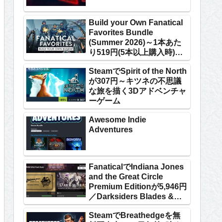
Build your Own Fanatical
Favorites Bundle
(Summer 2026)～1本あた
り519円(5本以上購入時)な
ど
SteamでSpirit of the North
が307円～キツネの不思議
な旅を描く3Dアドベンチャ
ーゲーム
Awesome Indie
Adventures
FanaticalでIndiana Jones
and the Great Circle
Premium Editionが5,946円
／Darksiders Blades &
Whip Franchise Packが
SteamでBreathedgeを無
1,524円