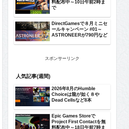
料配布中～10日午前2時ま
で
DirectGamesで８月ミニセ
ールキャンペーン #01～
ASTRONEERが790円など
スポンサーリンク
人気記事(週間)
2026年8月のHumble
Choiceは龍が如く８や
Dead Cellsなど8本
Epic Games Storeで
Project First Contactを無
料配布中～18日午前7時ま