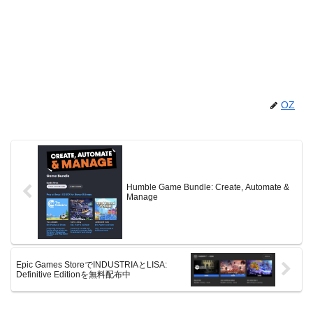
OZ
Humble Game Bundle: Create, Automate &
Manage
Epic Games StoreでINDUSTRIAとLISA:
Definitive Editionを無料配布中