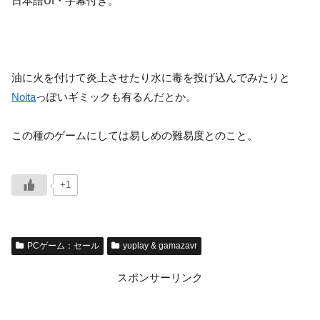
日本語UI・字幕付き。
油に火を付けて炎上させたり水に毒を投げ込んでみたりと
Noita
っぽいギミックも有るんだとか。
この種のゲームにしては易しめの難易度とのこと。
+1
PCゲーム：セール
yuplay & gamazavr
スポンサーリンク