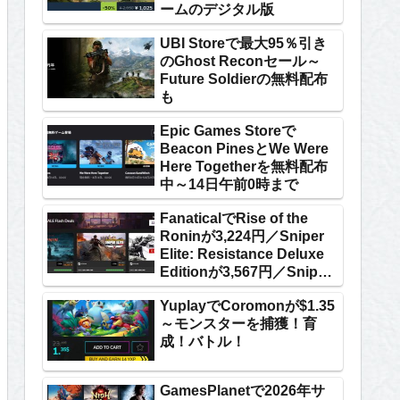
ームのデジタル版
UBI Storeで最大95％引き
のGhost Reconセール～
Future Soldierの無料配布
も
Epic Games Storeで
Beacon PinesとWe Were
Here Togetherを無料配布
中～14日午前0時まで
FanaticalでRise of the
Roninが3,224円／Sniper
Elite: Resistance Deluxe
Editionが3,567円／Sniper
Ghost Warrior Contractsが
YuplayでCoromonが$1.35
239円
～モンスターを捕獲！育
成！バトル！
GamesPlanetで2026年サ