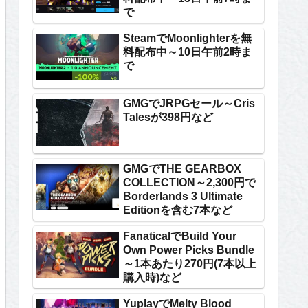
で
SteamでMoonlighterを無
料配布中～10日午前2時ま
で
GMGでJRPGセール～Cris
Talesが398円など
GMGでTHE GEARBOX
COLLECTION～2,300円で
Borderlands 3 Ultimate
Editionを含む7本など
FanaticalでBuild Your
Own Power Picks Bundle
～1本あたり270円(7本以上
購入時)など
YuplayでMelty Blood