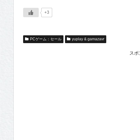
+3
PCゲーム：セール
yuplay & gamazavr
スポ