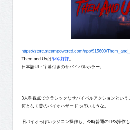
https://store.steampowered.com/app/915600/Them_and_
Them and Usは
やや好評
。
日本語UI・字幕付きのサバイバルホラー。
3人称視点でクラシックなサバイバルアクションという
何となく昔のバイオハザードっぽいような。
旧バイオっぽいラジコン操作も、今時普通のTPS操作