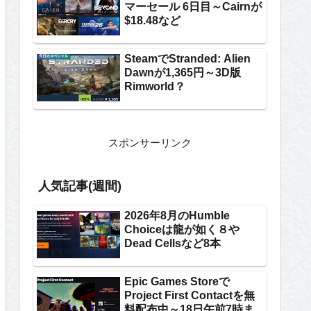
マーセール 6日目～Cairnが
$18.48など
SteamでStranded: Alien
Dawnが1,365円～3D版
Rimworld？
スポンサーリンク
人気記事(週間)
2026年8月のHumble
Choiceは龍が如く８や
Dead Cellsなど8本
Epic Games Storeで
Project First Contactを無
料配布中～18日午前7時ま