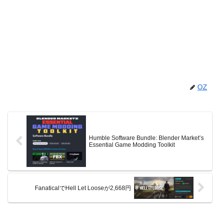
OZ
Humble Software Bundle: Blender Market’s
Essential Game Modding Toolkit
FanaticalでHell Let Looseが2,668円