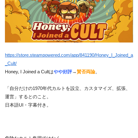
https://store.steampowered.com/app/841190/Honey_I_Joined_a
_Cult/
Honey, I Joined a Cultは
やや好評
→
賛否両論
。
「自分だけの1970年代カルトを設立、カスタマイズ、拡張、
運営」するとのこと。
日本語UI・字幕付き。