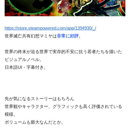
https://store.steampowered.com/app/1394930/_/
世界滅亡共有幻想マミヤは
非常に好評
。
世界の終末が迫る世界で実存的不安に抗う若者たちを描いた
ビジュアルノベル。
日本語UI・字幕付き。
先が気になるストーリーはもちろん
世界観やキャラクター、グラフィックも高く評価されている
模様。
ボリュームも膨大なんだとか。