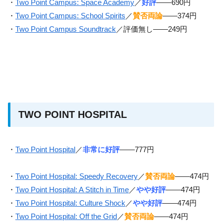
・
Two Point Campus: Space Academy
／
好評
——690円
・
Two Point Campus: School Spirits
／
賛否両論
——374円
・
Two Point Campus Soundtrack
／評価無し——249円
TWO POINT HOSPITAL
・
Two Point Hospital
／
非常に好評
——777円
・
Two Point Hospital: Speedy Recovery
／
賛否両論
——474円
・
Two Point Hospital: A Stitch in Time
／
やや好評
——474円
・
Two Point Hospital: Culture Shock
／
やや好評
——474円
・
Two Point Hospital: Off the Grid
／
賛否両論
——474円