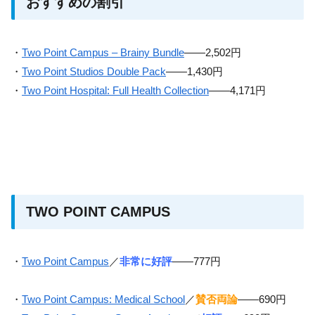
おすすめの割引
・
Two Point Campus – Brainy Bundle
——2,502円
・
Two Point Studios Double Pack
——1,430円
・
Two Point Hospital: Full Health Collection
——4,171円
TWO POINT CAMPUS
・
Two Point Campus
／
非常に好評
——777円
・
Two Point Campus: Medical School
／
賛否両論
——690円