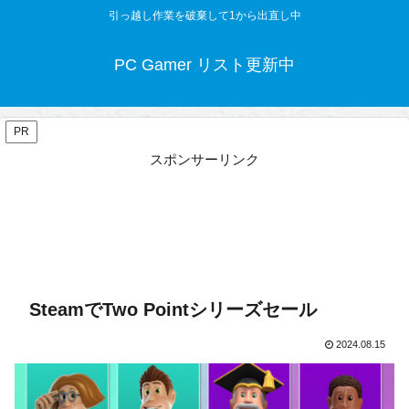
引っ越し作業を破棄して1から出直し中
PC Gamer リスト更新中
PR
スポンサーリンク
SteamでTwo Pointシリーズセール
2024.08.15