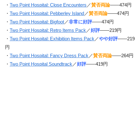
・
Two Point Hospital: Close Encounters
／
賛否両論
——474円
・
Two Point Hospital: Pebberley Island
／
賛否両論
——474円
・
Two Point Hospital: Bigfoot
／
非常に好評
——474円
・
Two Point Hospital: Retro Items Pack
／
好評
——219円
・
Two Point Hospital: Exhibition Items Pack
／
やや好評
——219
円
・
Two Point Hospital: Fancy Dress Pack
／
賛否両論
——264円
・
Two Point Hospital Soundtrack
／
好評
——419円