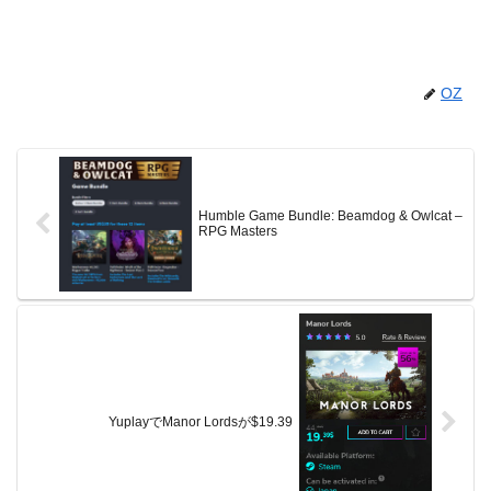
OZ
Humble Game Bundle: Beamdog & Owlcat –
RPG Masters
YuplayでManor Lordsが$19.39