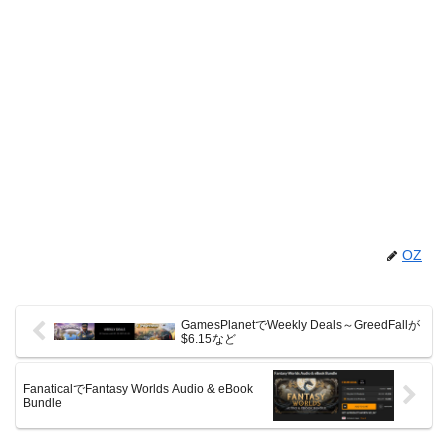
OZ
GamesPlanetでWeekly Deals～GreedFallが
$6.15など
FanaticalでFantasy Worlds Audio & eBook
Bundle