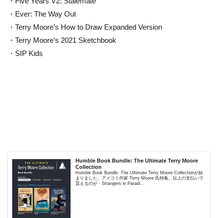
・Five Years V2: Stalemate
・Ever: The Way Out
・Terry Moore’s How to Draw Expanded Version
・Terry Moore’s 2021 Sketchbook
・SIP Kids
Humble Book Bundle: The Ultimate Terry Moore
Collection
Humble Book Bundle: The Ultimate Terry Moore Collectionが始
まりました。アメコミ作家 Terry Moore 氏特集。以上の支払いで
貰えるのが・Strangers in Paradi...