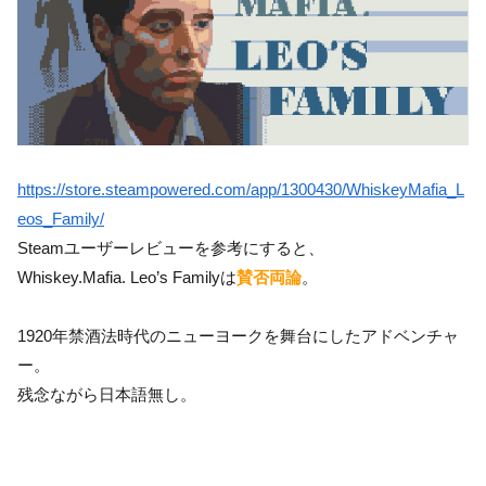
https://store.steampowered.com/app/1300430/WhiskeyMafia_L
eos_Family/
Steamユーザーレビューを参考にすると、
Whiskey.Mafia. Leo’s Familyは
賛否両論
。
1920年禁酒法時代のニューヨークを舞台にしたアドベンチャ
ー。
残念ながら日本語無し。