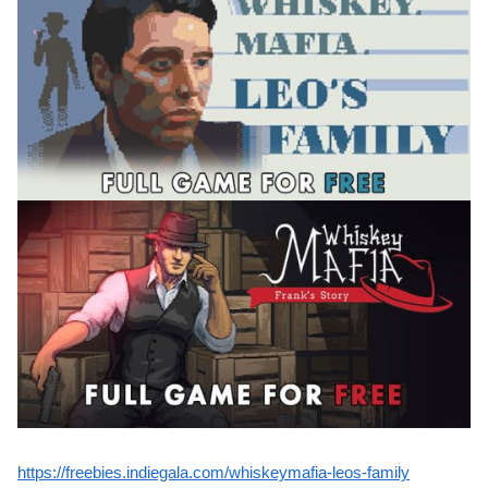
https://freebies.indiegala.com/whiskeymafia-leos-family