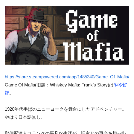
https://store.steampowered.com/app/1485340/Game_Of_Mafia/
Game Of Mafia(旧題：Whiskey Mafia: Frank’s Story)は
やや好
評
。
1920年代半ばのニューヨークを舞台にしたアドベンチャー。
やはり日本語無し。
郵便配達人フランクの平凡な生活が、旧友との再会を切っ掛