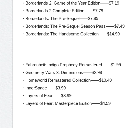
・Borderlands 2: Game of the Year Edition——$7.19
・Borderlands 2 Complete Edition——$7.79
・Borderlands: The Pre-Sequel——$7.99
・Borderlands: The Pre-Sequel Season Pass——$7.49
・Borderlands: The Handsome Collection——$14.99
・Fahrenheit: Indigo Prophecy Remastered——$1.99
・Geometry Wars 3: Dimensions——$2.99
・Homeworld Remastered Collection——$10.49
・InnerSpace——$3.99
・Layers of Fear——$3.99
・Layers of Fear: Masterpiece Edition——$4.59