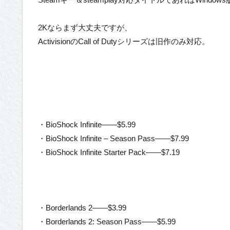
2Kならまず大丈夫ですが、
ActivisionのCall of Dutyシリーズは旧作のみ対応。
・BioShock Infinite——$5.99
・BioShock Infinite – Season Pass——$7.99
・BioShock Infinite Starter Pack——$7.19
・Borderlands 2——$3.99
・Borderlands 2: Season Pass——$5.99