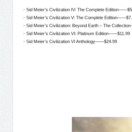
・Sid Meier’s Civilization IV: The Complete Edition——$5
・Sid Meier’s Civilization V: The Complete Edition——$7
・Sid Meier’s Civilization: Beyond Earth – The Collecti
・Sid Meier’s Civilization VI: Platinum Edition——$11.99
・Sid Meier’s Civilization VI Anthology——$24.99