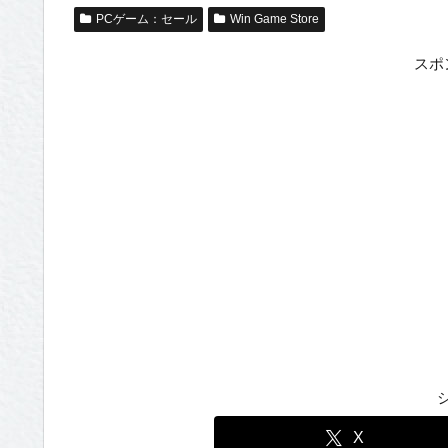
PCゲーム：セール
Win Game Store
スポ
X