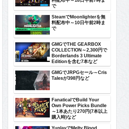
料配布中～18日午前7時ま
で
SteamでMoonlighterを無
料配布中～10日午前2時ま
で
GMGでTHE GEARBOX
COLLECTION～2,300円で
Borderlands 3 Ultimate
Editionを含む7本など
GMGでJRPGセール～Cris
Talesが398円など
FanaticalでBuild Your
Own Power Picks Bundle
～1本あたり270円(7本以上
購入時)など
YuplayでMelty Blood