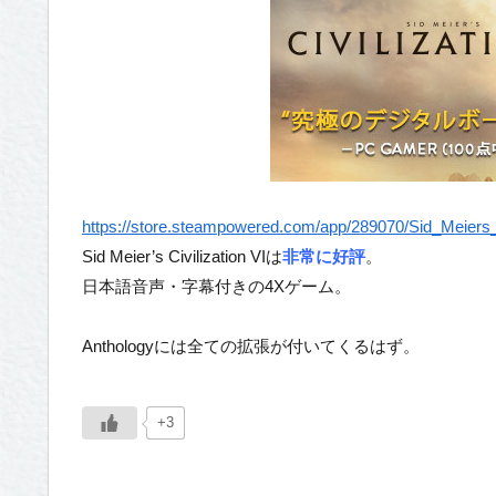
https://store.steampowered.com/app/289070/Sid_Meiers_C
Sid Meier’s Civilization VIは
非常に好評
。
日本語音声・字幕付きの4Xゲーム。
Anthologyには全ての拡張が付いてくるはず。
+3