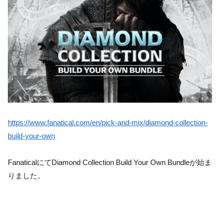
https://www.fanatical.com/en/pick-and-mix/diamond-collection-
build-your-own
FanaticalにてDiamond Collection Build Your Own Bundleが始ま
りました。