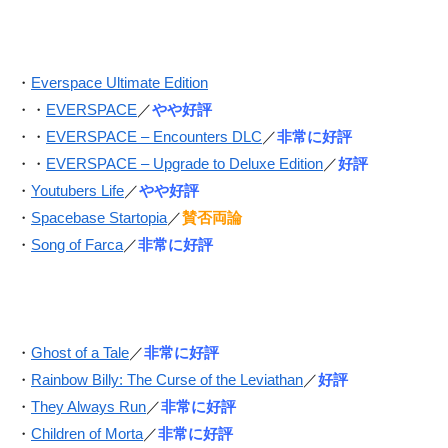
・
Everspace Ultimate Edition
・・
EVERSPACE
／
やや好評
・・
EVERSPACE – Encounters DLC
／
非常に好評
・・
EVERSPACE – Upgrade to Deluxe Edition
／
好評
・
Youtubers Life
／
やや好評
・
Spacebase Startopia
／
賛否両論
・
Song of Farca
／
非常に好評
・
Ghost of a Tale
／
非常に好評
・
Rainbow Billy: The Curse of the Leviathan
／
好評
・
They Always Run
／
非常に好評
・
Children of Morta
／
非常に好評