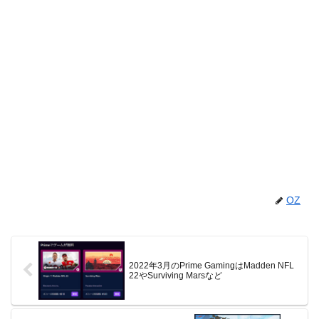
OZ
2022年3月のPrime GamingはMadden NFL
22やSurviving Marsなど