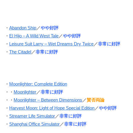
・
Abandon Ship
／
やや好評
・
El Hijo – A Wild West Tale
／
やや好評
・
Leisure Suit Larry – Wet Dreams Dry Twice
／
非常に好評
・
The Citadel
／
非常に好評
・
Moonlighter: Complete Edition
・・
Moonlighter
／
非常に好評
・・
Moonlighter – Between Dimensions
／
賛否両論
・
Harvest Moon: Light of Hope Special Edition
／
やや好評
・
Streamer Life Simulator
／
非常に好評
・
Shanghai Office Simulator
／
非常に好評