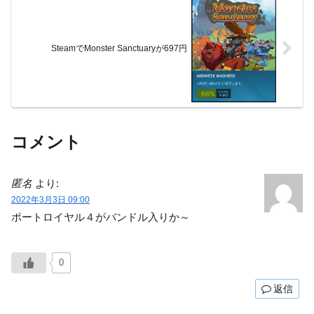
SteamでMonster Sanctuaryが697円
コメント
匿名
より:
2022年3月3日 09:00
ポートロイヤル４がバンドル入りか～
0
返信