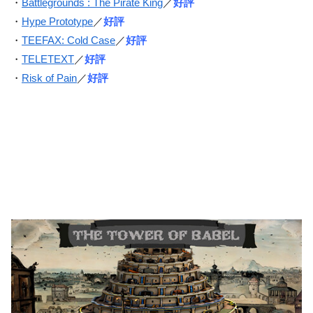
・
Battlegrounds : The Pirate King
／
好評
・
Hype Prototype
／
好評
・
TEEFAX: Cold Case
／
好評
・
TELETEXT
／
好評
・
Risk of Pain
／
好評