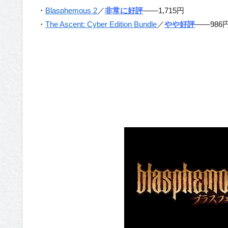
・
Blasphemous 2
／
非常に好評
——1,715円
・
The Ascent: Cyber Edition Bundle
／
やや好評
——986