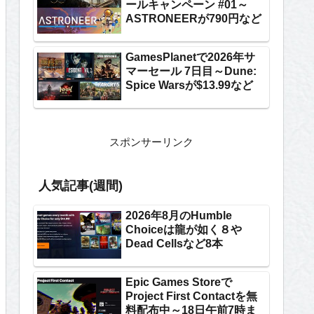
ールキャンペーン #01～
ASTRONEERが790円など
GamesPlanetで2026年サ
マーセール 7日目～Dune:
Spice Warsが$13.99など
スポンサーリンク
人気記事(週間)
2026年8月のHumble
Choiceは龍が如く８や
Dead Cellsなど8本
Epic Games Storeで
Project First Contactを無
料配布中～18日午前7時ま