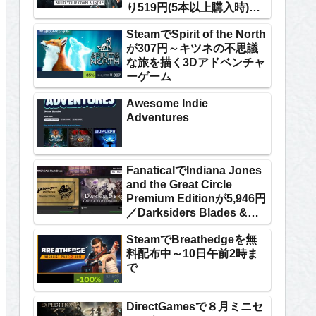
り519円(5本以上購入時)な
ど
SteamでSpirit of the North
が307円～キツネの不思議
な旅を描く3Dアドベンチャ
ーゲーム
Awesome Indie
Adventures
FanaticalでIndiana Jones
and the Great Circle
Premium Editionが5,946円
／Darksiders Blades &
Whip Franchise Packが
SteamでBreathedgeを無
1,524円
料配布中～10日午前2時ま
で
DirectGamesで８月ミニセ