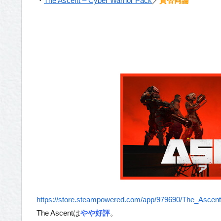
・
The Ascent – Cyber Warrior Pack
／
賛否両論
https://store.steampowered.com/app/979690/The_Ascent
The Ascentは
やや好評
。