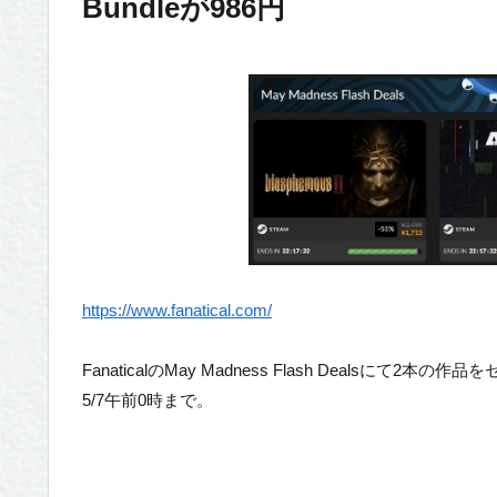
Bundleが986円
https://www.fanatical.com/
FanaticalのMay Madness Flash Dealsにて2本
5/7午前0時まで。