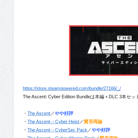
https://store.steampowered.com/bundle/27166/_/
The Ascent: Cyber Edition Bundleは本編＋DLC 3本セ
・
The Ascent
／
やや好評
・
The Ascent – Cyber Heist
／
賛否両論
・
The Ascent – CyberSec Pack
／
やや好評