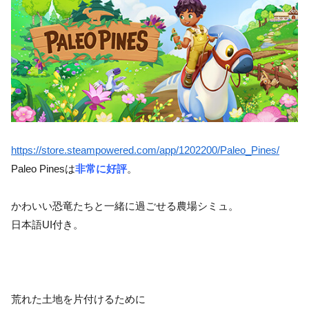
https://store.steampowered.com/app/1202200/Paleo_Pines/
Paleo Pinesは
非常に好評
。
かわいい恐竜たちと一緒に過ごせる農場シミュ。
日本語UI付き。
荒れた土地を片付けるために