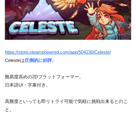
https://store.steampowered.com/app/504230/Celeste/
Celesteは
圧倒的に好評
。
難易度高めの2Dプラットフォーマー。
日本語UI・字幕付き。
高難度といっても即リトライ可能で気軽に挑戦出来るとのこ
と。