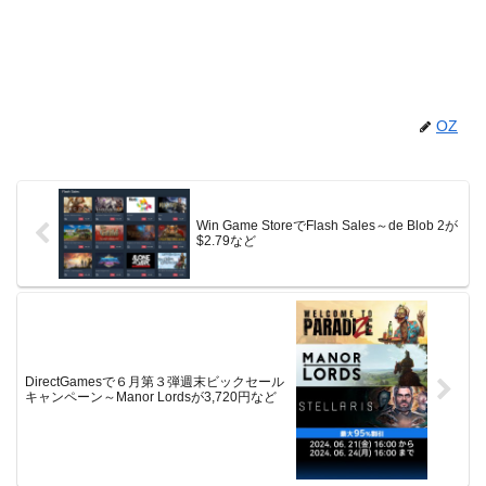
OZ
Win Game StoreでFlash Sales～de Blob 2が
$2.79など
DirectGamesで６月第３弾週末ビックセール
キャンペーン～Manor Lordsが3,720円など