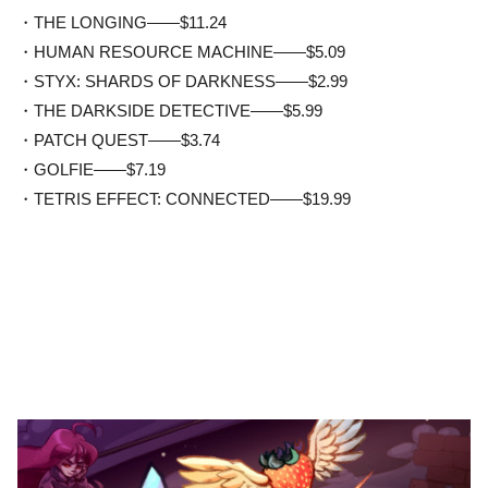
・THE LONGING——$11.24
・HUMAN RESOURCE MACHINE——$5.09
・STYX: SHARDS OF DARKNESS——$2.99
・THE DARKSIDE DETECTIVE——$5.99
・PATCH QUEST——$3.74
・GOLFIE——$7.19
・TETRIS EFFECT: CONNECTED——$19.99