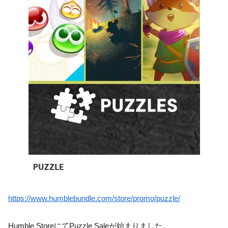
https://www.humblebundle.com/store/promo/puzzle/
Humble StoreにてPuzzle Saleが始まりました。