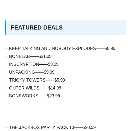
FEATURED DEALS
・KEEP TALKING AND NOBODY EXPLODES——$5.99
・BONELAB——$31.99
・INSCRYPTION——$9.99
・UNPACKING——$9.99
・TRICKY TOWERS——$5.99
・OUTER WILDS——$14.99
・BONEWORKS——$23.99
・THE JACKBOX PARTY PACK 10——$20.99