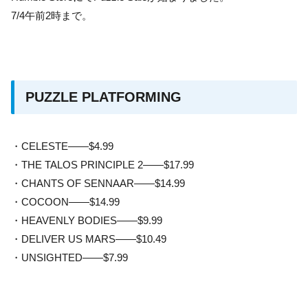
7/4午前2時まで。
PUZZLE PLATFORMING
・CELESTE——$4.99
・THE TALOS PRINCIPLE 2——$17.99
・CHANTS OF SENNAAR——$14.99
・COCOON——$14.99
・HEAVENLY BODIES——$9.99
・DELIVER US MARS——$10.49
・UNSIGHTED——$7.99