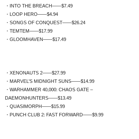
・INTO THE BREACH——$7.49
・LOOP HERO——$4.94
・SONGS OF CONQUEST——$26.24
・TEMTEM——$17.99
・GLOOMHAVEN——$17.49
・XENONAUTS 2——$27.99
・MARVEL’S MIDNIGHT SUNS——$14.99
・WARHAMMER 40,000: CHAOS GATE –
DAEMONHUNTERS——$13.49
・QUASIMORPH——$15.99
・PUNCH CLUB 2: FAST FORWARD——$9.99