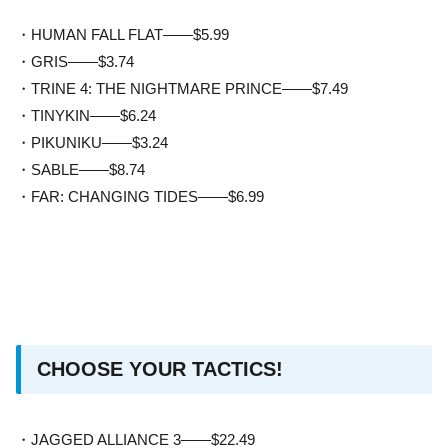
・HUMAN FALL FLAT——$5.99
・GRIS——$3.74
・TRINE 4: THE NIGHTMARE PRINCE——$7.49
・TINYKIN——$6.24
・PIKUNIKU——$3.24
・SABLE——$8.74
・FAR: CHANGING TIDES——$6.99
CHOOSE YOUR TACTICS!
・JAGGED ALLIANCE 3——$22.49