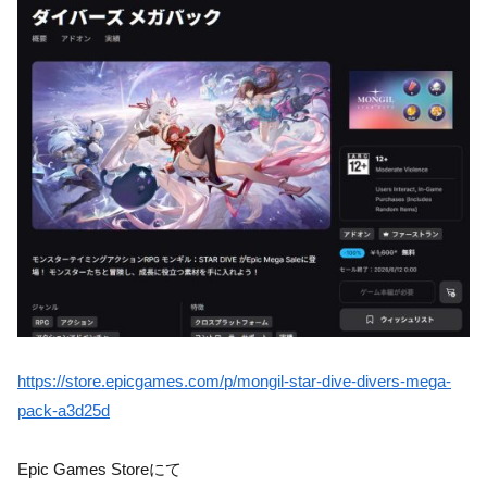
https://store.epicgames.com/p/mongil-star-dive-divers-mega-
pack-a3d25d
Epic Games Storeにて