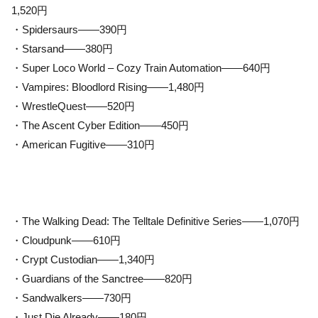
1,520円
・Spidersaurs——390円
・Starsand——380円
・Super Loco World – Cozy Train Automation——640円
・Vampires: Bloodlord Rising——1,480円
・WrestleQuest——520円
・The Ascent Cyber Edition——450円
・American Fugitive——310円
・The Walking Dead: The Telltale Definitive Series——1,070円
・Cloudpunk——610円
・Crypt Custodian——1,340円
・Guardians of the Sanctree——820円
・Sandwalkers——730円
・Just Die Already——180円