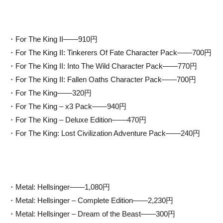
・For The King II——910円
・For The King II: Tinkerers Of Fate Character Pack——700円
・For The King II: Into The Wild Character Pack——770円
・For The King II: Fallen Oaths Character Pack——700円
・For The King——320円
・For The King – x3 Pack——940円
・For The King – Deluxe Edition——470円
・For The King: Lost Civilization Adventure Pack——240円
・Metal: Hellsinger——1,080円
・Metal: Hellsinger – Complete Edition——2,230円
・Metal: Hellsinger – Dream of the Beast——300円