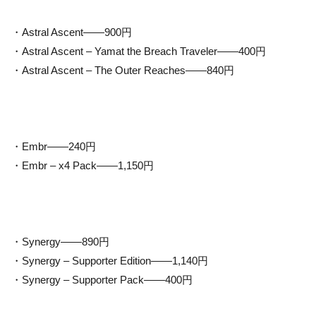
・Astral Ascent——900円
・Astral Ascent – Yamat the Breach Traveler——400円
・Astral Ascent – The Outer Reaches——840円
・Embr——240円
・Embr – x4 Pack——1,150円
・Synergy——890円
・Synergy – Supporter Edition——1,140円
・Synergy – Supporter Pack——400円