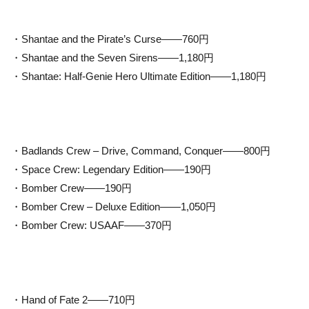
・Shantae and the Pirate’s Curse——760円
・Shantae and the Seven Sirens——1,180円
・Shantae: Half-Genie Hero Ultimate Edition——1,180円
・Badlands Crew – Drive, Command, Conquer——800円
・Space Crew: Legendary Edition——190円
・Bomber Crew——190円
・Bomber Crew – Deluxe Edition——1,050円
・Bomber Crew: USAAF——370円
・Hand of Fate 2——710円