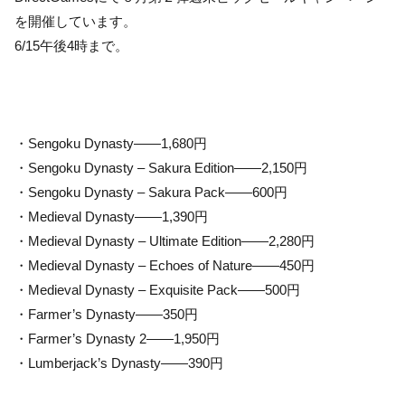
を開催しています。
6/15午後4時まで。
・Sengoku Dynasty——1,680円
・Sengoku Dynasty – Sakura Edition——2,150円
・Sengoku Dynasty – Sakura Pack——600円
・Medieval Dynasty——1,390円
・Medieval Dynasty – Ultimate Edition——2,280円
・Medieval Dynasty – Echoes of Nature——450円
・Medieval Dynasty – Exquisite Pack——500円
・Farmer’s Dynasty——350円
・Farmer’s Dynasty 2——1,950円
・Lumberjack’s Dynasty——390円