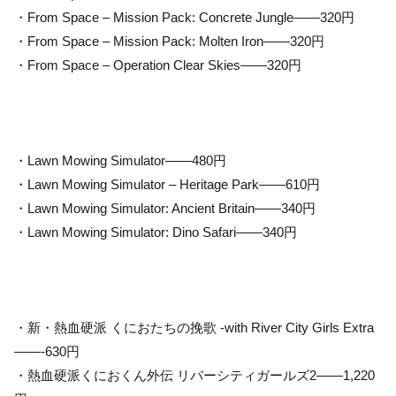
・From Space – Mission Pack: Concrete Jungle——320円
・From Space – Mission Pack: Molten Iron——320円
・From Space – Operation Clear Skies——320円
・Lawn Mowing Simulator——480円
・Lawn Mowing Simulator – Heritage Park——610円
・Lawn Mowing Simulator: Ancient Britain——340円
・Lawn Mowing Simulator: Dino Safari——340円
・新・熱血硬派 くにおたちの挽歌 -with River City Girls Extra
——-630円
・熱血硬派くにおくん外伝 リバーシティガールズ2——1,220