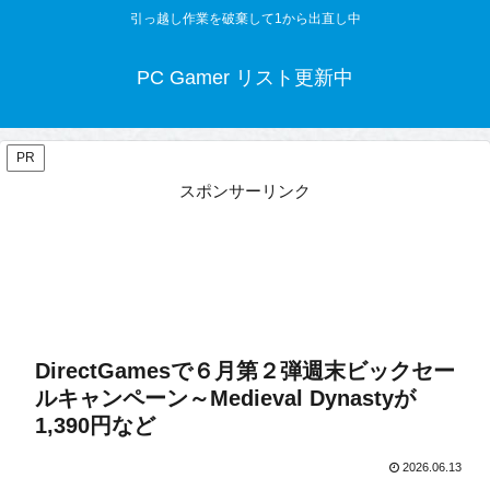
引っ越し作業を破棄して1から出直し中
PC Gamer リスト更新中
PR
スポンサーリンク
DirectGamesで６月第２弾週末ビックセー
ルキャンペーン～Medieval Dynastyが
1,390円など
2026.06.13