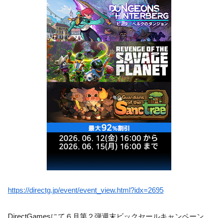
https://directg.jp/event/event_view.html?idx=2695
DirectGamesにて６月第２弾週末ビックセールキャンペーン