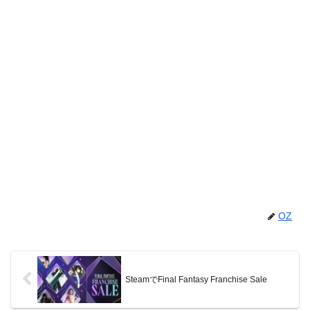
OZ
SteamでFinal Fantasy Franchise Sale