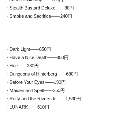
・Stealth Bastard Deluxe——80円
・Smoke and Sacrifice——240円
・Dark Light——850円
・Have a Nice Death——950円
・Hue——230円
・Dungeons of Hinterberg——680円
・Before Your Eyes——190円
・Maiden and Spell——250円
・Ruffy and the Riverside——1,530円
・LUNARK——610円