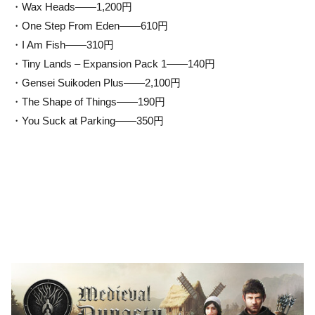
・Wax Heads——1,200円
・One Step From Eden——610円
・I Am Fish——310円
・Tiny Lands – Expansion Pack 1——140円
・Gensei Suikoden Plus——2,100円
・The Shape of Things——190円
・You Suck at Parking——350円