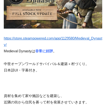
https://store.steampowered.com/app/1129580/Medieval_Dynast
y/
Medieval Dynastyは
非常に好評
。
中世オープンワールドサバイバル＆建築＋村づくり。
日本語UI・字幕付き。
資材を集めて家や施設などを建築し、
近隣の街から住民を募って村を発展させていきます。