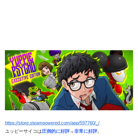
https://store.steampowered.com/app/597760/_/
ユッピーサイコは
圧倒的に好評
→
非常に好評
。