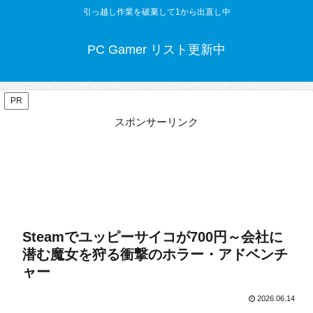
引っ越し作業を破棄して1から出直し中
PC Gamer リスト更新中
PR
スポンサーリンク
Steamでユッピーサイコが700円～会社に
潜む魔女を狩る衝撃のホラー・アドベンチ
ャー
2026.06.14