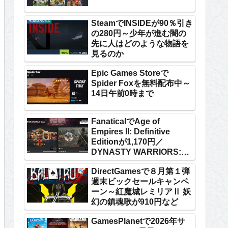
SteamでINSIDEが90％引き
の280円～少年が進む闇の
先に人はどのような物語を
見るのか
Epic Games Storeで
Spider Foxを無料配布中～
14日午前0時まで
FanaticalでAge of
Empires II: Definitive
Editionが1,170円／
DYNASTY WARRIORS:
ORIGINSが5,711円
DirectGamesで８月第１弾
週末ビックセールキャンペ
ーン～紅魔城レミリアⅡ 妖
幻の鎮魂歌が910円など
GamesPlanetで2026年サ