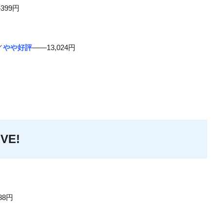
399円
／
やや好評
——13,024円
VE!
88円