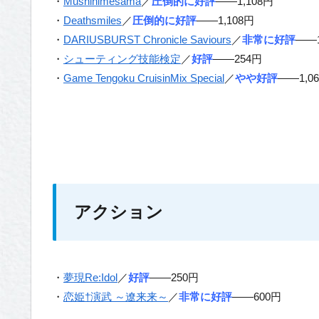
・
Mushihimesama
／
圧倒的に好評
——1,108円
・
Deathsmiles
／
圧倒的に好評
——1,108円
・
DARIUSBURST Chronicle Saviours
／
非常に好評
——1
・
シューティング技能検定
／
好評
——254円
・
Game Tengoku CruisinMix Special
／
やや好評
——1,0
アクション
・
夢現Re:Idol
／
好評
——250円
・
恋姫†演武 ～遼来来～
／
非常に好評
——600円