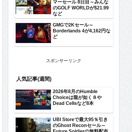
マーセール 8日目～みんな
のGOLF WORLDが$21.99
など
GMGで2Kセール～
Borderlands 4が4,162円な
ど
スポンサーリンク
人気記事(週間)
2026年8月のHumble
Choiceは龍が如く８や
Dead Cellsなど8本
UBI Storeで最大95％引き
のGhost Reconセール～
Future Soldierの無料配布