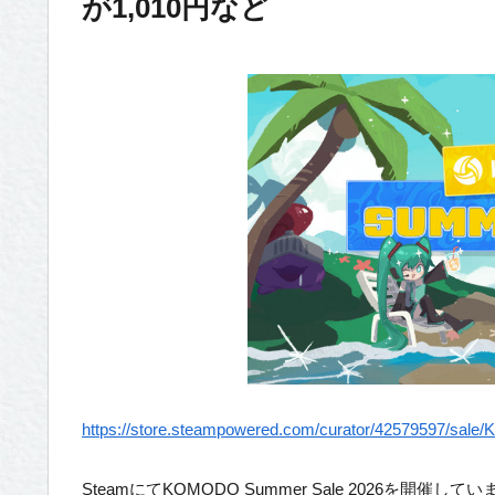
が1,010円など
https://store.steampowered.com/curator/42579597/sa
SteamにてKOMODO Summer Sale 2026を開催して