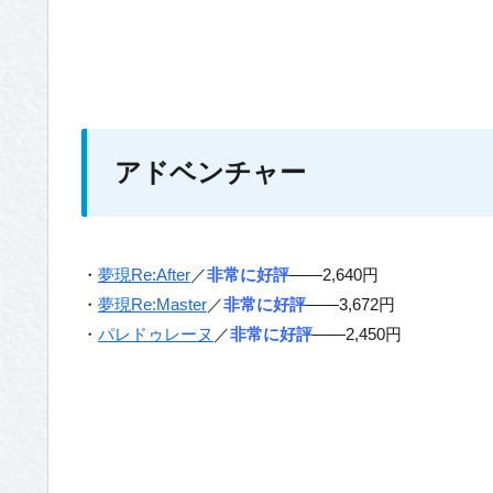
アドベンチャー
・
夢現Re:After
／
非常に好評
——2,640円
・
夢現Re:Master
／
非常に好評
——3,672円
・
パレドゥレーヌ
／
非常に好評
——2,450円