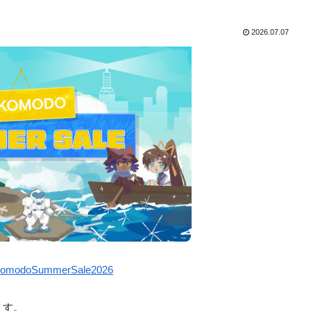
2026.07.07
le/KomodoSummerSale2026
います。