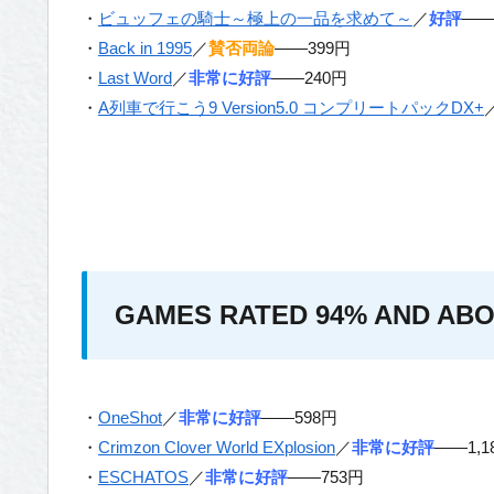
・
ビュッフェの騎士～極上の一品を求めて～
／
好評
——
・
Back in 1995
／
賛否両論
——399円
・
Last Word
／
非常に好評
——240円
・
A列車で行こう9 Version5.0 コンプリートパックDX+
GAMES RATED 94% AND ABO
・
OneShot
／
非常に好評
——598円
・
Crimzon Clover World EXplosion
／
非常に好評
——1,1
・
ESCHATOS
／
非常に好評
——753円