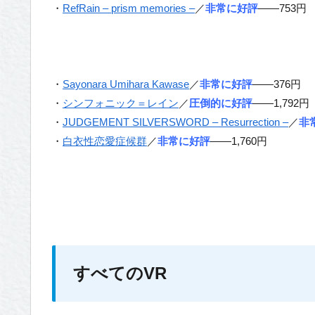
・
RefRain – prism memories –
／
非常に好評
——753円
・
Sayonara Umihara Kawase
／
非常に好評
——376円
・
シンフォニック＝レイン
／
圧倒的に好評
——1,792円
・
JUDGEMENT SILVERSWORD – Resurrection –
／
非
・
白衣性恋愛症候群
／
非常に好評
——1,760円
すべてのVR