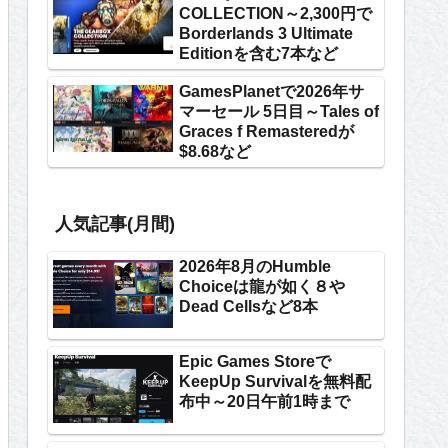
COLLECTION～2,300円で
Borderlands 3 Ultimate
Editionを含む7本など
GamesPlanetで2026年サ
マーセール 5日目～Tales of
Graces f Remasteredが
$8.68など
人気記事(月間)
2026年8月のHumble
Choiceは龍が如く８や
Dead Cellsなど8本
Epic Games Storeで
KeepUp Survivalを無料配
布中～20日午前1時まで