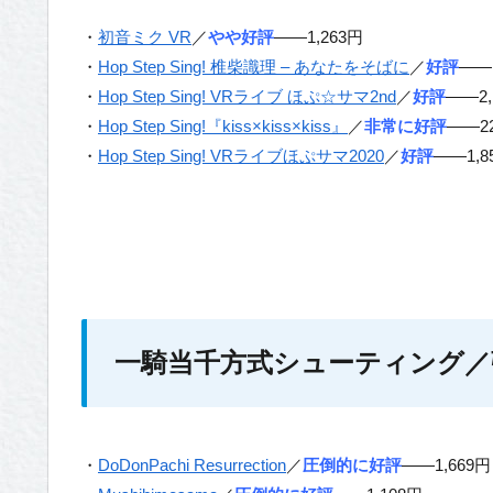
・
初音ミク VR
／
やや好評
——1,263円
・
Hop Step Sing! 椎柴識理 – あなたをそばに
／
好評
——1
・
Hop Step Sing! VRライブ ほぷ☆サマ2nd
／
好評
——2,
・
Hop Step Sing!『kiss×kiss×kiss』
／
非常に好評
——2
・
Hop Step Sing! VRライブほぷサマ2020
／
好評
——1,8
一騎当千方式シューティング／
・
DoDonPachi Resurrection
／
圧倒的に好評
——1,669円