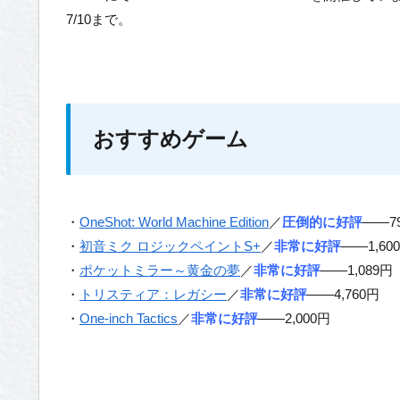
7/10まで。
おすすめゲーム
・
OneShot: World Machine Edition
／
圧倒的に好評
——7
・
初音ミク ロジックペイントS+
／
非常に好評
——1,60
・
ポケットミラー～黄金の夢
／
非常に好評
——1,089円
・
トリスティア：レガシー
／
非常に好評
——4,760円
・
One-inch Tactics
／
非常に好評
——2,000円