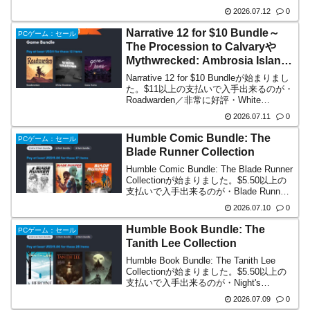
Graphics Suite 2025・CorelDRAW・
2026.07.12
0
Corel...
Narrative 12 for $10 Bundle～
PCゲーム：セール
The Procession to Calvaryや
Mythwrecked: Ambrosia Island
など12本で$11
Narrative 12 for $10 Bundleが始まりまし
た。$11以上の支払いで入手出来るのが・
Roadwarden／非常に好評・White
Shadows／非常に好評・Gone Home／や
2026.07.11
0
や好評・Neo Cab／非常に好評・T...
Humble Comic Bundle: The
PCゲーム：セール
Blade Runner Collection
Humble Comic Bundle: The Blade Runner
Collectionが始まりました。$5.50以上の
支払いで入手出来るのが・Blade Runner
2019 Volume 1: Los Angeles・Blad...
2026.07.10
0
Humble Book Bundle: The
PCゲーム：セール
Tanith Lee Collection
Humble Book Bundle: The Tanith Lee
Collectionが始まりました。$5.50以上の
支払いで入手出来るのが・Night's
Master・The Birthgrave・The Storm
2026.07.09
0
Lord$11...