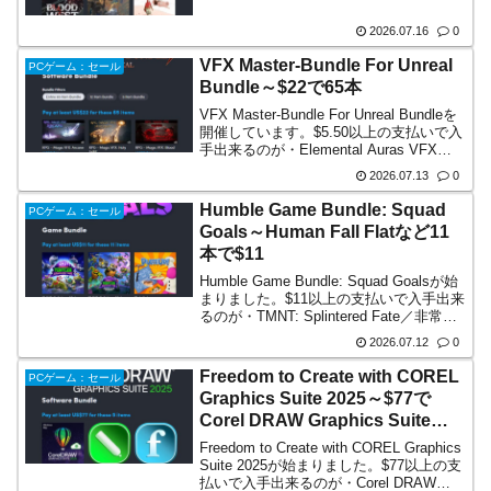
／非常に好評・Amid Evil／非常に好評
$8.80以上の支払いで...
2026.07.16
0
VFX Master-Bundle For Unreal
PCゲーム：セール
Bundle～$22で65本
VFX Master-Bundle For Unreal Bundleを
開催しています。$5.50以上の支払いで入
手出来るのが・Elemental Auras VFX
Pack・Magical Staff Auras VFX Pack・
2026.07.13
0
Re...
Humble Game Bundle: Squad
PCゲーム：セール
Goals～Human Fall Flatなど11
本で$11
Humble Game Bundle: Squad Goalsが始
まりました。$11以上の支払いで入手出来
るのが・TMNT: Splintered Fate／非常に
好評・TMNT: Splintered Fate +
2026.07.12
0
Metalhead D...
Freedom to Create with COREL
PCゲーム：セール
Graphics Suite 2025～$77で
Corel DRAW Graphics Suite
2025など5本
Freedom to Create with COREL Graphics
Suite 2025が始まりました。$77以上の支
払いで入手出来るのが・Corel DRAW