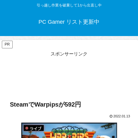
引っ越し作業を破棄して1から出直し中
PC Gamer リスト更新中
PR
スポンサーリンク
SteamでWarpipsが592円
2022.01.13