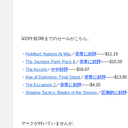
3/23午前2時までのセールがこちら。
・
Holdfast: Nations At War
／
非常に好評
——$11.19
・
The Jackbox Party Pack 8
／
非常に好評
——$15.59
・
The Ascent
／
やや好評
——$16.07
・
Age of Darkness: Final Stand
／
非常に好評
——$13.85
・
The Escapists 2
／
非常に好評
——$4.20
・
Shadow Tactics: Blades of the Shogun
／
圧倒的に好評
マークが付いていませんが、