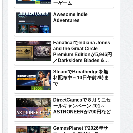
ーゲーム
Awesome Indie
Adventures
FanaticalでIndiana Jones
and the Great Circle
Premium Editionが5,946円
／Darksiders Blades &
Whip Franchise Packが
SteamでBreathedgeを無
1,524円
料配布中～10日午前2時ま
で
DirectGamesで８月ミニセ
ールキャンペーン #01～
ASTRONEERが790円など
GamesPlanetで2026年サ