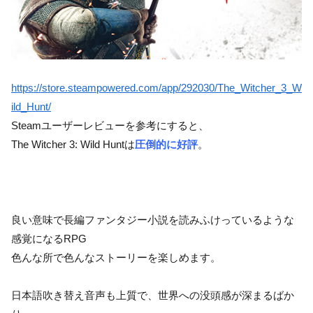
https://store.steampowered.com/app/292030/The_Witcher_3_W
ild_Hunt/
Steamユーザーレビューを参考にすると、
The Witcher 3: Wild Huntは
圧倒的に好評
。
良い意味で長編ファンタジー小説を読みふけっているような
感覚になるRPG
色んな所で色んなストーリーを楽しめます。
日本語吹き替え音声も上質で、世界への没頭感が深まるばか