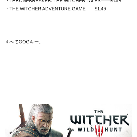
・THRONEBREAKER: THE WITCHER TALES——$5.99
・THE WITCHER ADVENTURE GAME——$1.49
すべてGOGキー。