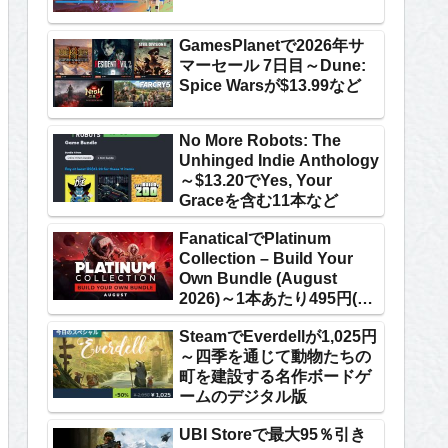
GamesPlanetで2026年サ
マーセール 7日目～Dune:
Spice Warsが$13.99など
No More Robots: The
Unhinged Indie Anthology
～$13.20でYes, Your
Graceを含む11本など
FanaticalでPlatinum
Collection – Build Your
Own Bundle (August
2026)～1本あたり495円(7
本以上購入時)など
SteamでEverdellが1,025円
～四季を通じて動物たちの
町を建設する名作ボードゲ
ームのデジタル版
UBI Storeで最大95％引き