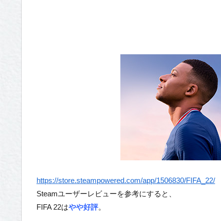
https://store.steampowered.com/app/1506830/FIFA_22/
Steamユーザーレビューを参考にすると、
FIFA 22は
やや好評
。