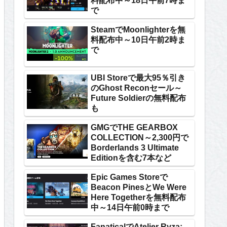
料配布中～18日午前7時ま
で
SteamでMoonlighterを無
料配布中～10日午前2時ま
で
UBI Storeで最大95％引き
のGhost Reconセール～
Future Soldierの無料配布
も
GMGでTHE GEARBOX
COLLECTION～2,300円で
Borderlands 3 Ultimate
Editionを含む7本など
Epic Games Storeで
Beacon PinesとWe Were
Here Togetherを無料配布
中～14日午前0時まで
FanaticalでAtelier Ryza: