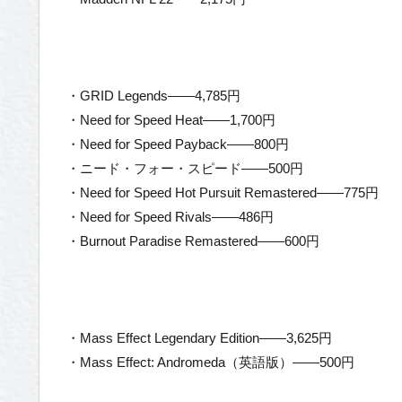
・GRID Legends——4,785円
・Need for Speed Heat——1,700円
・Need for Speed Payback——800円
・ニード・フォー・スピード——500円
・Need for Speed Hot Pursuit Remastered——775円
・Need for Speed Rivals——486円
・Burnout Paradise Remastered——600円
・Mass Effect Legendary Edition——3,625円
・Mass Effect: Andromeda（英語版）——500円