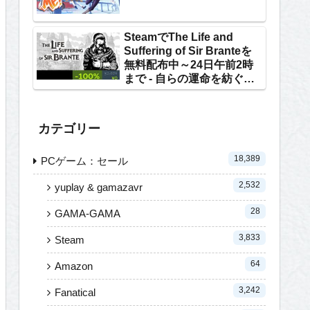
SteamでThe Life and
Suffering of Sir Branteを
無料配布中～24日午前2時
まで - 自らの運命を紡ぐテ
キストRPG
カテゴリー
18,389
PCゲーム：セール
2,532
yuplay & gamazavr
28
GAMA-GAMA
3,833
Steam
64
Amazon
3,242
Fanatical