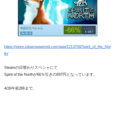
https://store.steampowered.com/app/1213700/Spirit_of_the_Nor
th/
Steamの日替わりスペシャにて
Spirit of the Northが66％引きの697円となっています。
4/26午前2時まで。