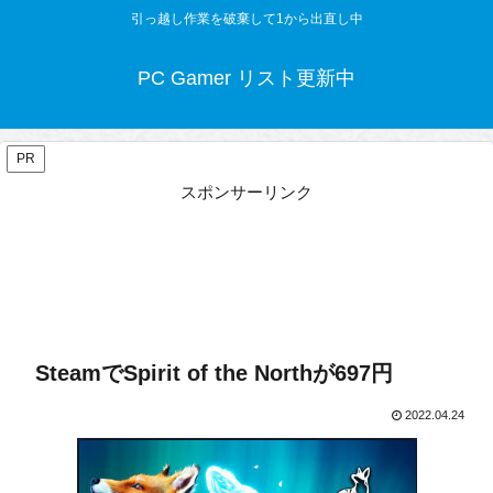
引っ越し作業を破棄して1から出直し中
PC Gamer リスト更新中
PR
スポンサーリンク
SteamでSpirit of the Northが697円
2022.04.24