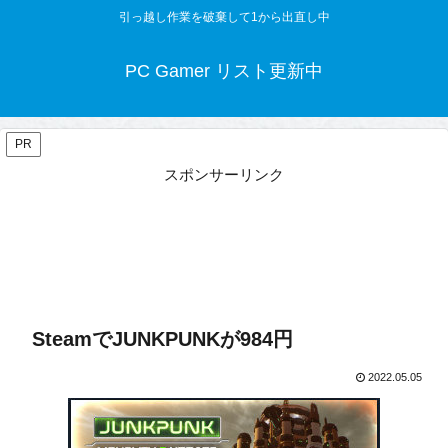
引っ越し作業を破棄して1から出直し中
PC Gamer リスト更新中
PR
スポンサーリンク
SteamでJUNKPUNKが984円
2022.05.05