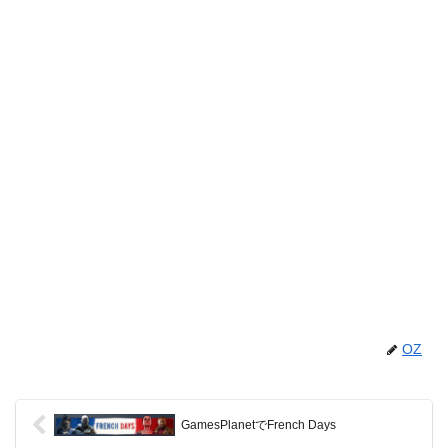
OZ
GamesPlanetでFrench Days