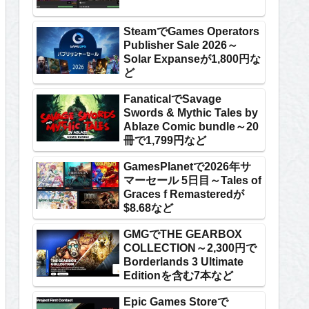
SteamでGames Operators
Publisher Sale 2026～
Solar Expanseが1,800円な
ど
FanaticalでSavage
Swords & Mythic Tales by
Ablaze Comic bundle～20
冊で1,799円など
GamesPlanetで2026年サ
マーセール 5日目～Tales of
Graces f Remasteredが
$8.68など
GMGでTHE GEARBOX
COLLECTION～2,300円で
Borderlands 3 Ultimate
Editionを含む7本など
Epic Games Storeで