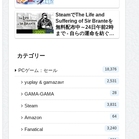
SteamでThe Life and
Suffering of Sir Branteを
無料配布中～24日午前2時
まで - 自らの運命を紡ぐテ
キストRPG
カテゴリー
18,376
PCゲーム：セール
2,531
yuplay & gamazavr
28
GAMA-GAMA
3,831
Steam
64
Amazon
3,240
Fanatical