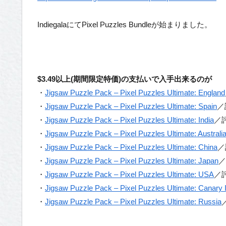
IndiegalaにてPixel Puzzles Bundleが始まりました。
$3.49以上(期間限定特価)の支払いで入手出来るのが
・
Jigsaw Puzzle Pack – Pixel Puzzles Ultimate: England
・
Jigsaw Puzzle Pack – Pixel Puzzles Ultimate: Spain
／
・
Jigsaw Puzzle Pack – Pixel Puzzles Ultimate: India
／
・
Jigsaw Puzzle Pack – Pixel Puzzles Ultimate: Australi
・
Jigsaw Puzzle Pack – Pixel Puzzles Ultimate: China
／
・
Jigsaw Puzzle Pack – Pixel Puzzles Ultimate: Japan
／
・
Jigsaw Puzzle Pack – Pixel Puzzles Ultimate: USA
／
・
Jigsaw Puzzle Pack – Pixel Puzzles Ultimate: Canary 
・
Jigsaw Puzzle Pack – Pixel Puzzles Ultimate: Russia