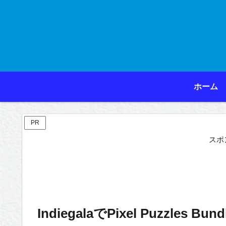
ホーム
PR
スポ
IndiegalaでPixel Puzzles Bu