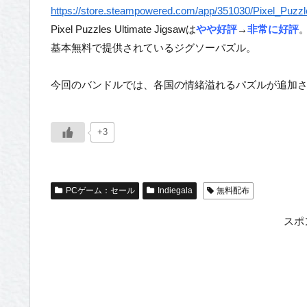
https://store.steampowered.com/app/351030/Pixel_Puzzl
Pixel Puzzles Ultimate Jigsawは
やや好評
→
非常に好評
基本無料で提供されているジグソーパズル。
今回のバンドルでは、各国の情緒溢れるパズルが追加
+3
PCゲーム：セール
Indiegala
無料配布
スポ