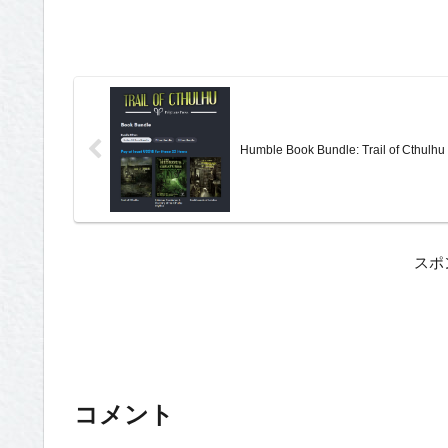
Humble Book Bundle: Trail of Cthulhu
スポ
コメント