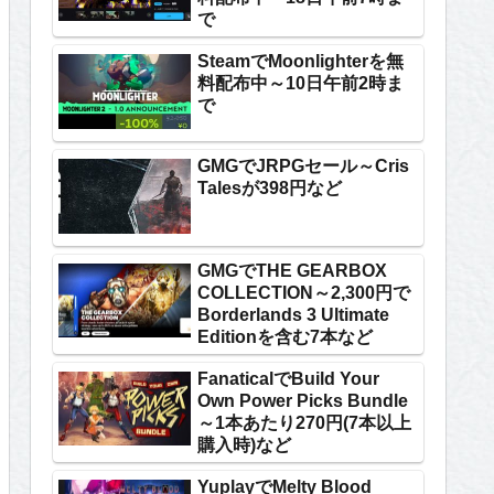
で
SteamでMoonlighterを無
料配布中～10日午前2時ま
で
GMGでJRPGセール～Cris
Talesが398円など
GMGでTHE GEARBOX
COLLECTION～2,300円で
Borderlands 3 Ultimate
Editionを含む7本など
FanaticalでBuild Your
Own Power Picks Bundle
～1本あたり270円(7本以上
購入時)など
YuplayでMelty Blood