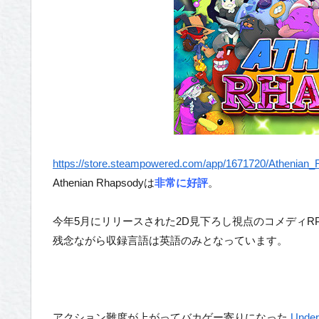
https://store.steampowered.com/app/1671720/Athenian
Athenian Rhapsodyは
非常に好評
。
今年5月にリリースされた2D見下ろし視点のコメディR
残念ながら収録言語は英語のみとなっています。
アクション難度が上がってバカゲー寄りになった
Under