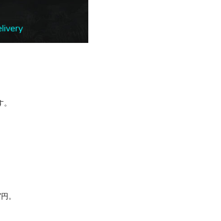
ます。
47円。