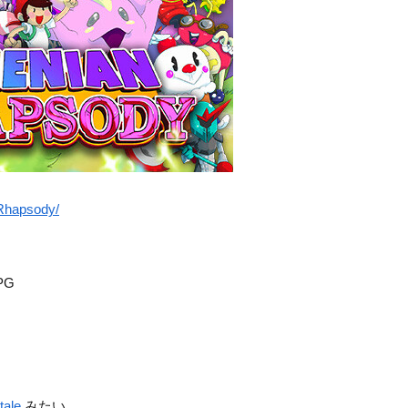
_Rhapsody/
PG
tale
みたい