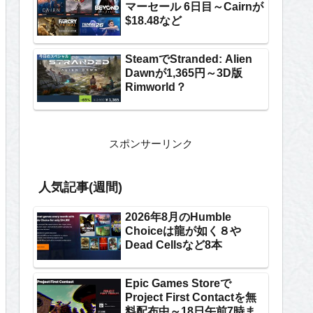
マーセール 6日目～Cairnが
$18.48など
SteamでStranded: Alien
Dawnが1,365円～3D版
Rimworld？
スポンサーリンク
人気記事(週間)
2026年8月のHumble
Choiceは龍が如く８や
Dead Cellsなど8本
Epic Games Storeで
Project First Contactを無
料配布中～18日午前7時ま