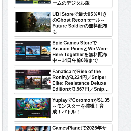
ームのデジタル版
UBI Storeで最大95％引き
のGhost Reconセール～
Future Soldierの無料配布
も
Epic Games Storeで
Beacon PinesとWe Were
Here Togetherを無料配布
中～14日午前0時まで
FanaticalでRise of the
Roninが3,224円／Sniper
Elite: Resistance Deluxe
Editionが3,567円／Sniper
Ghost Warrior Contractsが
YuplayでCoromonが$1.35
239円
～モンスターを捕獲！育
成！バトル！
GamesPlanetで2026年サ