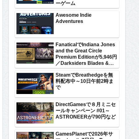
ーゲーム
Awesome Indie
Adventures
FanaticalでIndiana Jones
and the Great Circle
Premium Editionが5,946円
／Darksiders Blades &
Whip Franchise Packが
SteamでBreathedgeを無
1,524円
料配布中～10日午前2時ま
で
DirectGamesで８月ミニセ
ールキャンペーン #01～
ASTRONEERが790円など
GamesPlanetで2026年サ