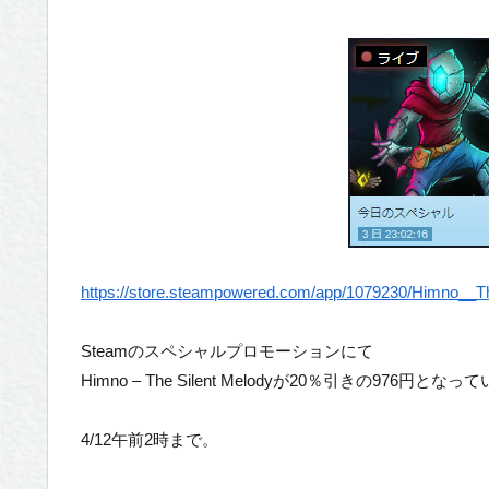
https://store.steampowered.com/app/1079230/Himno__T
Steamのスペシャルプロモーションにて
Himno – The Silent Melodyが20％引きの976円とな
4/12午前2時まで。