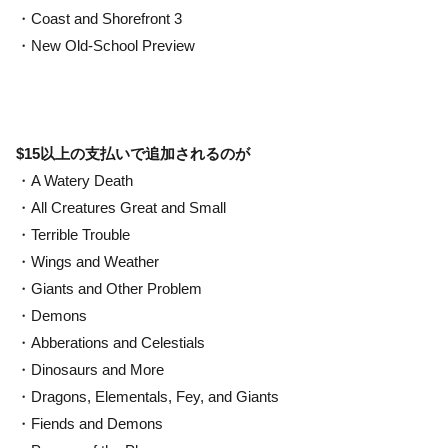
・Coast and Shorefront 3
・New Old-School Preview
$15以上の支払いで追加されるのが
・A Watery Death
・All Creatures Great and Small
・Terrible Trouble
・Wings and Weather
・Giants and Other Problem
・Demons
・Abberations and Celestials
・Dinosaurs and More
・Dragons, Elementals, Fey, and Giants
・Fiends and Demons