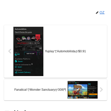
OZ
YuplayでAutomobilistaが$0.91
FanaticalでMonster Sanctuaryが308円