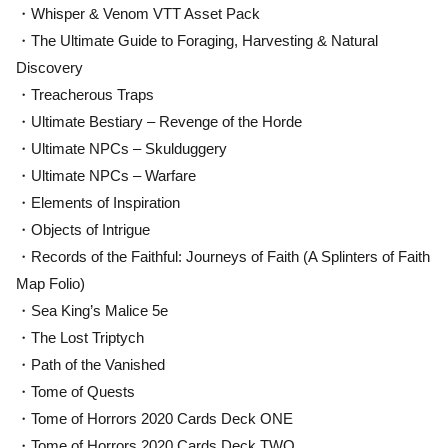
・Whisper & Venom VTT Asset Pack
・The Ultimate Guide to Foraging, Harvesting & Natural
Discovery
・Treacherous Traps
・Ultimate Bestiary – Revenge of the Horde
・Ultimate NPCs – Skulduggery
・Ultimate NPCs – Warfare
・Elements of Inspiration
・Objects of Intrigue
・Records of the Faithful: Journeys of Faith (A Splinters of Faith
Map Folio)
・Sea King’s Malice 5e
・The Lost Triptych
・Path of the Vanished
・Tome of Quests
・Tome of Horrors 2020 Cards Deck ONE
・Tome of Horrors 2020 Cards Deck TWO