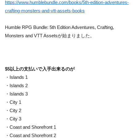
https://www.humblebundle.com/books/5th-edition-adventures-
crafting-monsters-and-vtt-assets-books
Humble RPG Bundle: 5th Edition Adventures, Crafting,
Monsters and VTT Assetsが始まりました。
$5以上の支払いで入手出来るのが
・Islands 1
・Islands 2
・Islands 3
・City 1
・City 2
・City 3
・Coast and Shorefront 1
・Coast and Shorefront 2